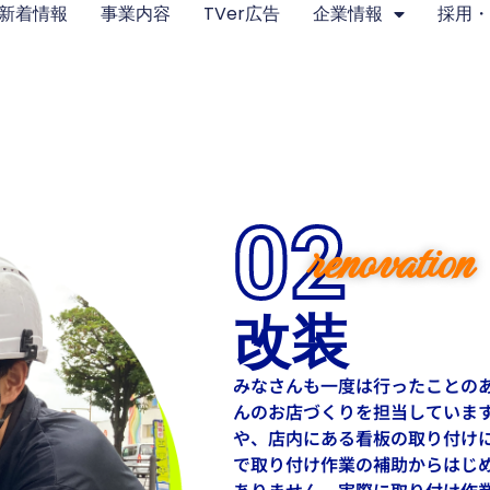
新着情報
事業内容
TVer広告
企業情報
採用
02
renovation
改装
みなさんも一度は行ったことの
んのお店づくりを担当していま
や、店内にある看板の取り付け
で取り付け作業の補助からはじ