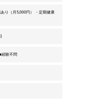
り（月5,000円） ・定期健康
日
 ■経験不問